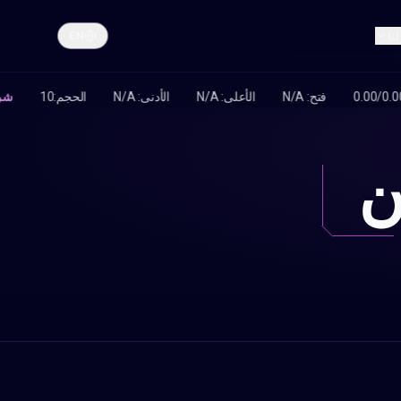
نا
EN
ن